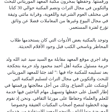
ورقمنتها. وحفظها بمخرون مكتبة المعهد الموريتاني للبحث
والتكوين في مجال التراث وتضم المكتبة حوالي 30 كتابا
في مختلف العوم الشرعية واللغوية، وقرابة مائتي وثيقة
في مجال البيوع وغيرها من المعاملات فضلا عن وثائق
تؤرخ لفترة المستعمر.
وتوجد بالمكتبة بعض الأدوات التي كان يستخدمها طلاب
المحاظر وناسخي الكتب قبل وجود الأقلام الحديثة.
وقد اجري موقع المعهد مقابلة مع السيد سيد عبد الله ولد
حرمة مسئول مكتبة أهل أحمد محمود ولد حرمة بتجكجة
بعد تسليمه للمكتبة جاء فيها :” لقد جئنا للمعهد الموريتاني
للبحث والتكوين في مجال التراث لتسليم المكتبة التي
أوشكت على الضياع, وذلك من أجل معالجتها ورقمنتها في
إطار العمل على حفظها وتسهيل مهام الباحثين فيها خدمة
للعلم والعلماء وحفاظا على مورثنا الثقافي. ونحن إذ نقوم
بهذه الخطوة لننصح أصحاب المكتبات العتيقة وخصوصا
المعرضة منها للتلف بالتوجه للمعهد للاستفادة من خدماته