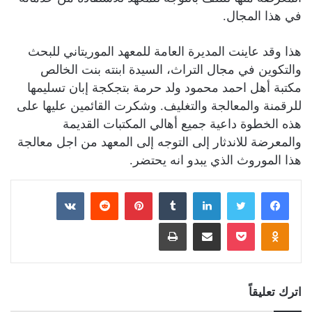
في هذا المجال.
هذا وقد عاينت المديرة العامة للمعهد الموريتاني للبحث
والتكوين في مجال التراث، السيدة ابنته بنت الخالص
مكتبة أهل احمد محمود ولد حرمة بتجكجة إبان تسليمها
للرقمنة والمعالجة والتغليف. وشكرت القائمين عليها على
هذه الخطوة داعية جميع أهالي المكتبات القديمة
والمعرضة للاندثار إلى التوجه إلى المعهد من اجل معالجة
هذا الموروث الذي يبدو انه يحتضر.
فيسبوك
تويتر
لينكدإن
بينتيريست
بوكيت
Odnoklassniki
مشاركة عبر البريد
طباعة
اترك تعليقاً