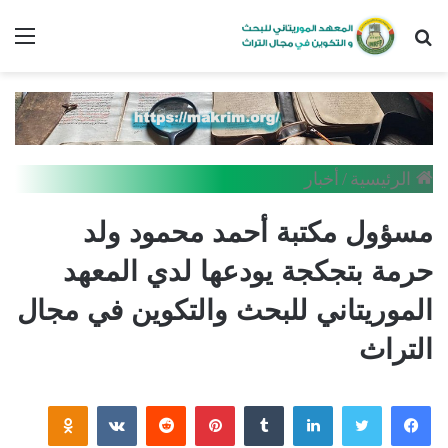
بحث
الق
عن
الرئيسية
/
أخبار
مسؤول مكتبة أحمد محمود ولد
حرمة بتجكجة يودعها لدي المعهد
الموريتاني للبحث والتكوين في مجال
التراث
فيسبوك
تويتر
لينكدإن
بينتيريست
assniki