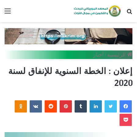
بحث
الق
عن
الرئيسية
/
أخبار
إعلان : الخطة السنوية للإنفاق لسنة
2020
فيسبوك
تويتر
لينكدإن
بينتيريست
assniki
بوكيت