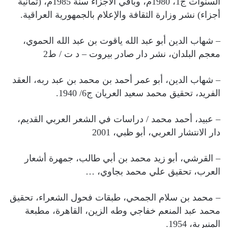
السنوات ج1، 1980م، وباقي الأجزاء سنة 1985م، (ثمانية
أجزاء) نشر وزارة الثقافة والإعلام بالجمهورية العراقية.
– شهاب الدين أبو عبد الله ياقوت بن عبد الله الحموي،
معجم البلدان، نشر دار صادر بيروت – د ت / ط2
– شهاب الدين، أبو عمر أحمد بن محمد بن عبد ربه، العقد
الفريد، تحقيق محمد سعيد العريان ج6/ 1940.
– عبيد، أحمد محمد / دراسات في الشعر العربي القديم،
دار الانتشار العربي، أبو ظبي، 2001
– القرشي، أبو زيد محمد بن أبي طالب، جمهرة أشعار
العرب، تحقيق علي محمد بجاوي، …
– محمد بن سلام الجمحي، طبقات فحول الشعراء، تحقيق
محمد عبد المنعم خفاجي وطه الزين، القاهرة، مطبعة
المنيرية، 1954.