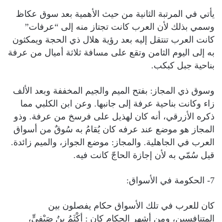
يأتي في المرتبة الثانية من حيث الأهمية بعد سوق عكاظ
وسمي بذلك لأن العرب كانت تجتاز منه إلى “عرفات”
كانت العرب تنتقل إليه بعد رؤية هلال ذي الحجة ويمكثون
به إلى اليوم الثامن وتقع على مسافة ثلاثة أميال من عرفة
بناحية جبل كبكب.
وسوق ذي المجاز: بفتح الميم والجيم المخففة وبعد الألف
زاء وكانت بناحية عرفة إلى جانبها. وعن ابن الكلبي مما
ذكره الأزرقي، أنه كان لهذيل على فرسخ من عرفة. وذو
المجاز هو موضع عند عرفه كان يُقامُ به سُوقٌ من أسواق
العرب في الجاهلية. والمجاز: موضع الجواز، والميم زائدة.
قيل سُمّي به لأن إجازة الحاجّ كانت فيه.
7- الحكومة في الأسواق:
كان للعرب في تلك الأسواق حكام يفصلون بين
المتنافسين، ومن أشهر الحكام كان : أكْثَمُ بنُ صَيْفِيٍّ،