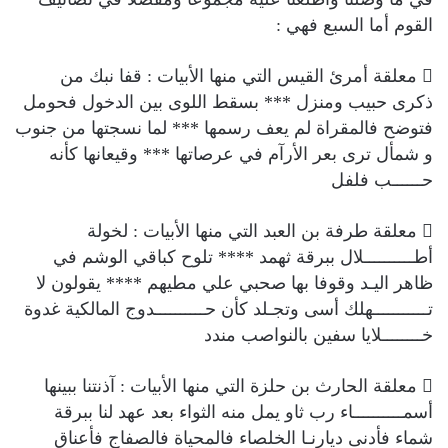
القوم أما السبع فهي :
 معلقة أمرئ القيس التي منها الأبيات : قفا نبك من
ذكرى حبيب ومنزل *** بسقط اللوى بين الدخول فحومل
فتوضح فالمقراة لم يعف رسمها *** لما نسجتها من جنوب
و شمأل ترى بعر الأرآم في عرصاتها *** وقيعانها كأنه
حــــــب فلفل
 معلقة طرفة بن العبد التي منها الأبيات : لخولة
أطــــــــــلال ببرقة ثهمد **** تلوح كباقي الوشم في
ظاهر اليـد وقوفا بها صحبي علي مطيهم **** يقولون لا
تـــــــــــهلك أسى وتجـلد كأن حــــــــــدوج المالكية غدوة
خــــــــلايا سفين بالنواصب مندد
 معلقة الحارث بن حلزة التي منها الأبيات : آذنتنا ببينها
أسمــــــــــاء رب ثاو يمل منه الثواء بعد عهد لنا ببرقة
شماء فأدنى ديارنـا الخلصاء فالمحياة فالصفاج فأعناق