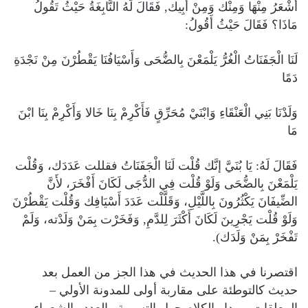
أَشْعَرُ مِنْهَا وَمِنْك وَمِنْ أَبِيك‏,‏ فَقَالَ لَهُ النَّابِغَةُ حَيْثُ تَقُولُ
مَاذَا‏؟‏ فَقَالَ حَيْثُ أَقُولُ‏:‏
لَنَا الْجَفَنَاتُ الْغُرُّ يَلْمَعْنَ بِالضُّحَى وَأَسْيَافُنَا يَقْطُرْنَ مِنْ نَجْدَةِ
دَمًا
وَلَدْنَا بَنِي الْعَنْقَاءِ وَابْنَيْ مُحَرِّقٍ فَأَكْرِمْ بِنَا خَالا وَأَكْرِمْ بِنَا ابْنَ
مَا
فَقَالَ لَهُ‏:‏ يَا بُنَيَّ إنَّك قُلْت لَنَا الْجَفَنَاتُ فقللت عَدَدَك‏، وَقُلْت
يَلْمَعْنَ بِالضُّحَى وَلَوْ قُلْت فِي الدُّجَى لَكَانَ أَفْخَرَ‏، لأَنَّ
الضِّيفَانَ يَكْثُرُونَ بِاللَّيْلِ‏،‏ وَقَلَّلْت عَدَدَ أَسْيَافِك وَقُلْت يَقْطُرْنَ
وَلَوْ قُلْت يَجْرِينَ لَكَانَ أَكْثَرَ لِلدَّمِ‏,‏ وَفَخَرْت بِمَنْ وَلَدْته‏،‏ وَلَمْ
تَفْخَرْ بِمَنْ وَلَدَك‏).
اقتصرنا في هذا الحديث في هذا الجز من العمل بعد
حديث كالتوطئة على مقاربة أولى للمدونة الأولي –