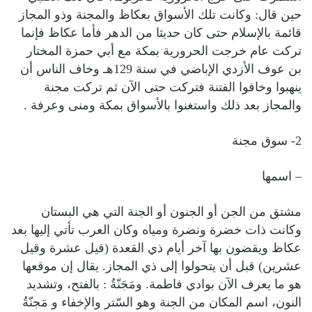
حين قال: وكانت تلك الأسواق بعكاظ والمجنة وذو المجاز
قائمة بالإسلام حتى كان حديثا من الدهر فأما عكاظ فإنما
تركت عام خرجت الحرورية بمكة مع أبي حمزة المختار
بن عوف الأزدي الإباضي في سنة 129هـ وخاف الناس أن
ينهبوا وخافوا الفتنة فتركت حتى الآن ثم تركت مجنة
والمجاز بعد ذلك واستغنوا بالأسواق بمكة ومنى وعرفة .
2- سوق مجنة
– اسمها
مشتق من الجن أو الجنون أو الجنة التي هي البستان
وكانت ذات خضرة ونضرة ومياه وكان العرب تأتي إليها بعد
عكاظ ويقضون بها آخر أيام ذي القعدة (قيل عشرة وقيل
عشرين) قبل أن يتحولوا إلى ذي المجاز. يقال إن موقعها
هو ما يعرف الآن بوادي فاطمة. ومَجَنّةُ : بالفتح، وتشديد
النون، اسم المكان من الجنة وهو السّتر والإخفاء و مَجنّةُ