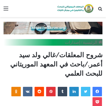
بحث
الق
عن
الرئيسية
/
إصدارات
شروح المعلقات/غالي ولد سيد
أعمر./باحث في المعهد الموريتاني
للبحث العلمي
فيسبوك
تويتر
لينكدإن
بينتيريست
assniki
بوكيت