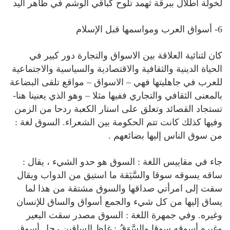
لخولة أطلال ببرقة ثهمد تلوح كباقي الوشم في ظاهر اليد
6- أسواق العرب ومواسمها قبل الإسلام
كان لثنائية العلاقة بين الاسواق والتجارة دور كبير في
الحياة الدينية والثقافية والاقتصادية والسياسية والاجتماعية
للعرب في جاهليتها فهي – الاسواق – مواقع تلقى البضاعة
بالمعنى الثقافي والتجاري ففيها مثلا – وهو الذي يعنينا هنا-
تستجاد القصائد وتعلق على استار الكعبة ردحا من الزمن
وفيها كذلك كانت تتم الحكومة بين الشعراء. السوق لغة :
من سوق الناس إليها بضائعهم .
جاء في مقاييس اللغة : السوق هو حدو الشيء ، يقال :
ساقه يسوقه سوقا والسَّيَقة ما استيق من الدواب ويقال
سقت إلى امرأتي صداقها والسوق مشتقة من هذا لما
يساق إليها من كل شيء والجمع أسواق والساق للإنسان
وغيره. وفي جمهرة اللغة : السوق مصدر سقت البعير
وغيره أسوقه سوقا والسَّوَقُ : غلظ الساقين رجل أسوق