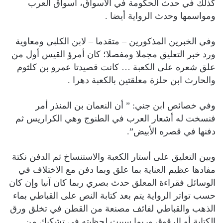
كذلك في حدث الحكومة في الأسواق، أسواق العرب
ومواسمها وحدث الرواية أيضا .
وفي الخبرين المذكورين – متقدما – لابن الكلبي ومعاوية
ورد خبر التعليق مجملا ومفصلا؛ كان أمرؤ القيس أول من
علق شعره على الكعبة … كانت قصيدتا عمرو بن كلثوم
والحارث ابن حلزة معلقتين بالكعبة دهرا .
وفي خصائص ابن جني: ” أن النعمان بن المنذر أمر
فنسخت له أشعار العرب في الطنوج وهي الكراريس ثم
دفنها في قصره الأبيض”.
وبين التعليق على أستار الكعبة والاستنساخ ثم الدفن نكتة
مفادها عظيم العناية بما علق وبما دفن مع الاختلاف في
الوسائل فقراءة المعلق حدث بصري ربما كان آنيا وإن كان
حسب تواتر الرواية يتم بعد كتابة النص على القباطي بماء
الذهب والقباطي لفائف مصنعة من القطن في تخلق ورق
الكتابة أو الرقوق وربما سببت لحظيته في تشكيك من