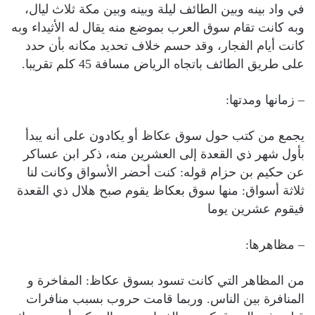
في واد بينه وبين الطائف ليلة وبينه وبين مكة ثلاث ليال،
وبه كانت تقام سوق العرب بموضع منه يقال له الأثيداء وبه
كانت أيام الفجار، وقد حسم خلاف تحديد مكانه بأن حدد
على طريق الطائف باتجاه الرياض مسافة 45 كلم تقريبا.
– زمانها ومدتها:
يجمع من كتب حول سوق عكاظ أو يكادون على أنه يبدأ
بأول شهر ذي القعدة إلى العشرين منه، ذكر ابن عساكر
عن حكيم بن حزام قوله: كنت أحضر الأسواق وكانت لنا
ثلاثة أسواق: منها سوق بعكاظ يقوم صبح هلال ذي القعدة
فيقوم عشرين يوما
– مظاهرها:
من المظاهر التي كانت تسود بسوق عكاظ: المفاخرة و
المنافرة بين الناس. وربما قامت حروب بسبب منافرات