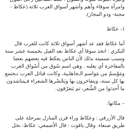
وامرأة سوقاء وأهم وأشهر أسواق العرب ثلاثة (عكاظ –
مجنة- وذو المجاز).
1- عكاظ
أما عكاظ فقد عد أشهر أسواق ثلاثة كانت للعرب قال
البكري : اتخذ سوقا أي عكاظ بعد الفيل بخمسة عشر سنة
وسبب تسميته بذلك لأن الناس يعكظ فيه بعضهم بعضا
بالمفاخرة أي يغلبه . وهي اسم سُوق من أَسْواق العرب
ومَوْسمٌ من مَواسم الـجاهلـية، وكانت قبائل العرب تـجتمع
بها كل سنة، ويتفاخرون بها ويَحْضُرها الشعراء فـيتناشدون
ما أَحدثوا من الشِّعر، ثم يَتفرّقون.
– مكانها:
قال الأزرقي : وعكاظ وراء قرن المنازل بمرحلة على
طريق صنعاء. وقال ياقوت : قال الأصمعي: عكاظ: نخل