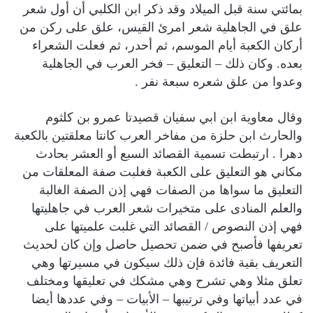
بمائتي سنة قبل الميلاد وقد ذكر ابن الكلبي أن أول شعر
علق في الجاهلية شعر امرئ القيس، علق على ركن من
أركان الكعبة أيام الموسم، ثم أحدر، ثم فعلت الشعراء
بعده. وكان ذلك – التعليق – فخر العرب في الجاهلية
وعدوا من علق شعره سبعة نفر .
وقال معاوية ابن ابي سفيان قصيدتا عمرو بن كلثوم
والحارث ابن حلزة من مفاخر العرب كانتا معلقتين بالكعبة
دهرا . ارتبطت تسمية القصائد السبع أو العشر بحادث
مكاني هو التعليق على الكعبة فغلبت صفة المعلقات من
التعليق ما سواها من الصفات فهي إذن الصفة الغالبة
والعلم المنادى على متخيرات شعر العرب في جاهليتها
فهي إذن النصوص / القصائد التي غلبت علميتها على
تعريفها فأصبح في ضمن تحصيل حاصل وإن كان لحديث
التعريف بقية فائدة فإن ذلك سيكون في مسيرتها وهي
تعلق مثلا وهي تشرح وهي مشكك في تعليقها ومختلف
في عدد أبياتها وفي ترتيبها – الأبيات – وفي عددها أيضا