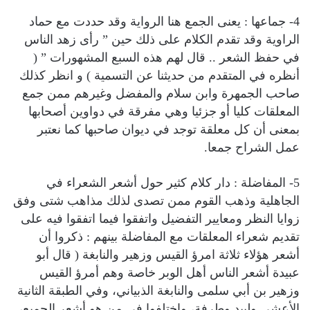
4- جماعها : يعنى الجمع هنا الرواية وقد حددت مع حماد
الراوية وقد تقدم الكلام على ذلك حين ” رأى زهد الناس
في حفظ الشعر .. قال لهم هذه السبع المشهورات ” (
أنظره في المتقدم من حديثنا عن التسمية ) و انظر كذلك
صاحب الجمهرة وابن سلام والمفضل وغيرهم ممن جمع
المعلقات كليا أو جزئيا وهي مفرقة في دواوين أصحابها
بمعنى أن كل معلقة توجد في ديوان صاحبها كما نعتبر
عمل الشراح جمعا.
5- المفاضلة : دار كلام كثير حول أشعر الشعراء في
الجاهلية وذهب القوم ممن تصدى لذلك مذاهب شتى وفق
زوايا النظر ومعايير التفضيل واتفقوا فيما اتفقوا فيه على
تقديم شعراء المعلقات مع المفاضلة بينهم : ذكروا أن
أشعر هؤلاء ثلاثة امرؤ القيس وزهير والنابغة ( قال أبو
عبيدة أشعر الناس أهل الوبر خاصة وهم أمرؤ القيس
وزهير بن أبي سلمى والنابغة الذبياني، وفي الطبقة الثانية
الأعشى ولبيد وطرفة، واختلفوا في من هو أشعر الجميع،