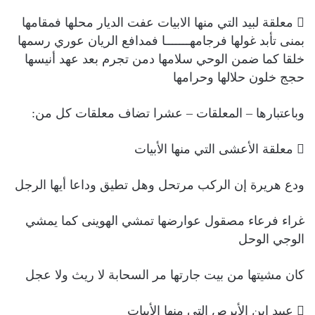
 معلقة لبيد التي منها الابيات عفت الديار محلها فمقامها
بمنى تأبد غولها فرجامهـــــــا فمدافع الريان عوري رسمها
خلقا كما ضمن الوحي سلامها دمن تجرم بعد عهد أنيسها
حجج خلون حلالها وحرامها
وباعتبارها – المعلقات – عشرا تضاف معلقات كل من:
 معلقة الأعشى التي منها الأبيات
ودع هريرة إن الركب مرتحل وهل تطيق وداعا أيها الرجل
غراء فرعاء مصقول عوارضها تمشي الهوينى كما يمشي
الوجي الوحل
كان مشيتها من بيت جارتها مر السحابة لا ريث ولا عجل
 عبيد ابن الأبرص التي منها الأبيات