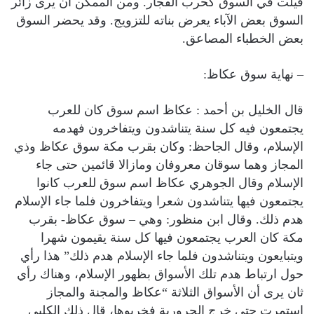
قيلت في السوق كحرب الفجار. ومن الممكن أن يرى زائر
السوق بعض الآباء يعرض بناته للتزويج. وقد يحضر السوق
بعض الخطباء المصاعق.
– نهاية سوق عكاظ:
قال الخليل بن أحمد : عكاظ اسم سوق كان للعرب
يجتمعون فيه كل سنة يتناشدون ويتفاخرون فهدمه
الإسلام، وقال الجاحظ: وكان بقرب مكة سوق عكاظ وذي
المجاز وهما سوقان معروفان ومازالا قائمين حتى جاء
الإسلام وقال الجوهري عكاظ اسم سوق للعرب كانوا
يجتمعون فيها يتناشدون شعرا ويتفاخرون فلما جاء الإسلام
هدم ذلك. وقال ابن منظور: وهي – سوق عكاظ- بقرب
مكة كان العرب يجتمعون فيها كل سنة يقيمون شهرا
ويتبايعون ويتناشدون فلما جاء الإسلام هدم ذلك” هذا رأي
حول ارتباط هدم تلك الأسواق بظهور الإسلام، وهناك رأي
ثان يرى أن الأسواق الثلاثة “عكاظ والمجنة والمجاز
استمرت حتى خرج الحرورية فخربوها، قال ذلك الكلبي