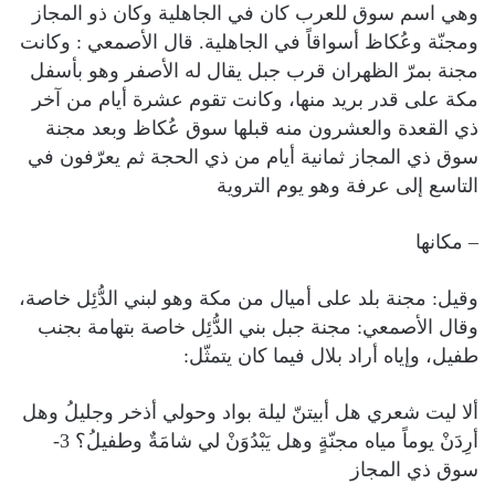
وهي اسم سوق للعرب كان في الجاهلية وكان ذو المجاز
ومجنّة وعُكاظ أسواقاً في الجاهلية. قال الأصمعي : وكانت
مجنة بمرّ الظهران قرب جبل يقال له الأصفر وهو بأسفل
مكة على قدر بريد منها، وكانت تقوم عشرة أيام من آخر
ذي القعدة والعشرون منه قبلها سوق عُكاظ وبعد مجنة
سوق ذي المجاز ثمانية أيام من ذي الحجة ثم يعرّفون في
التاسع إلى عرفة وهو يوم التروية
– مكانها
وقيل: مجنة بلد على أميال من مكة وهو لبني الدُّئِل خاصة،
وقال الأصمعي: مجنة جبل بني الدُّئِل خاصة بتهامة بجنب
طفيل، وإياه أراد بلال فيما كان يتمثّل:
ألا ليت شعري هل أبيتنّ ليلة بواد وحولي أذخر وجليلُ وهل
أرِدَنْ يوماً مياه مجنّةٍ وهل يَبْدُوَنْ لي شامَةٌ وطفيلُ؟ 3-
سوق ذي المجاز