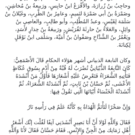
وحاجِبُ بنُ زُرارَةَ، والأَقْرَعُ ابنُ حابِسٍ، ورَبيعةُ بنُ مُخاشِنٍ،
وضَمْرَةُ بنُ أبي ضَمْرَةَ لتَميمٍ، وعامِرُ بنُ الظَّرِبِ، وغَيْلانُ بنُ
سَلَمَة لِقَيْسٍ، وعبدُ المُطَّلِبِ، وأبو طالِبٍ، والعاصِي بنُ
وائِلٍ، والعَلاءُ بنُ حارِثَةَ لقُرَيْشٍ، ورَبيعَةُ بنُ حِذارٍ لأَسَدٍ،
ويَعْمُرُ بنُ الشَّدَّاخِ وصَفْوانُ بنُ أُمَيَّةَ، وسَلْمَى ابنُ نَوْفَلٍ
لِكِنانَةَ.
وكان النابغة الذبياني أشهر هؤلاء الحكام قَالَ الأَصْمَعِيُّ‏:‏
كَانَ النَّابِغَةُ الذُّبْيَانِيُّ تُضْرَبُ لَهُ قُبَّةٌ مِنْ أَدْمٍ بِسُوقِ عُكَاظٍ
فَتَأْتِيهِ الشُّعَرَاءُ فَتَعْرِضُ عَلَيْهِ أَشْعَارَهَا فَأَوَّلُ مَنْ أَنْشَدَهُ
الأَعْشَى، ثُمَّ حَسَّانُ بْنُ ثَابِتٍ،‏ ثُمَّ أَنْشَدَتْهُ الشُّعَرَاءُ‏، ثُمَّ
أَنْشَدَتْهُ الْخَنْسَاءُ أَبْيَاتَهَا الَّتِي تَقُولُ فِيهَا‏:‏
وَإِنَّ صَخْرًا لَتَأْتَمُّ الْهُدَاةُ بِهِ كَأَنَّهُ عَلَمٌ فِي رَأْسِهِ نَارُ
فَقَالَ وَاَللَّهِ لَوْلا أَنَّ أَبَا بَصِيرٍ أَنْشَدَنِي آنِفًا لَقُلْت إنَّك أَشْعَرُ
أَهْلِ زَمَانِك مِنْ الْجِنِّ وَالإِنْسِ‏,‏ فَقَامَ حَسَّانُ فَقَالَ لأَنَا وَاَللَّهِ