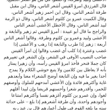
قال الفرزدق امرؤ القيس أشعر الناس، وقال ابن مقبل
طرفة أشعر الناس، وقال ابن احمر زهير أشعر الناس،
وقال الكميت عمرو بن كلثوم أشعر الناس، وقال ذو الرمة
لبيد أشعر الناس، وقال الأخطل الأعشى أشعر الناس
والراجح ما قال أبو عبيدة : أمرؤ القيس ثم زهير والنابغة و
الأعشى ولبيد وعمرو بن كلثوم وطرفة. وقالوا أشعر الناس
أربعة : زهير إذا طرب والنابغة إذا رهب و الأعشى إذا
غضب وعنترة إذا كلب أي غضب وقالوا إن امرأ القيس
صاحب النصيب الأوفى في الشعر، وإن الشعر في تعبيرهم
كان جملا فنحر فأخذ امرؤ القيس رأسه، وأن زهيرا يمتاز
بأنه لا يعاظل بين كلامين ولا يتبع حوشي الكلام ولا يمدح
أحدا بغير ما فيه وإن النابغة أوضح الشعراء معنا وأبعدهم
غاية وأكثرهم فائدة وإن الأعشي أمدحهم للملوك وأوصفهم
للخمر، وأقدرهم شعرا وأحسنهم قريضا وإن لبيدا أقلهم
لغوا، وإن عمرو بن كلثوم أغزهم نفسا وأكثرهم امتناعا
وأجودهم واحدة، وأن طرفة أشعرهم إذا بلغ – على حداثة
سنه ما بلغه القوم في طول أعمارهم قال بن عبد ربه