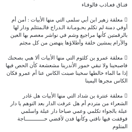
فتـاق فعـاذب فالوفـاء
 معلقة زهير ابن أبي سلمى التي منها الأبيات : أمن أم
أوفي دمنة لم تكلم بحـومـانة الـدراج فالـمتثلم ودار لها
بالرقمتين كأنها مراجيع وشم في نواشر معصم بها العين
والآرام يمشين خلفة وأطلاؤها ينهضن من كل مجثم
 معلقة عمرو بن كلثوم التي منها الأبيات ألا هبي بصحنك
فاصبحينا ولا تبقي خمور الأندرينا مشعشعة كأن الحص فيها
إذا ما الماء خالطها سخينا صبنت الكاس عنا أم عمرو فكان
الكاس مجرها اليمينا
 معلقة عنترة بن شداد التي منها الأبيات هل غادر
الشعراء من متردم أم هل عرفت الدار بعد التوهم يا دار
عبلة بالجواء تكلمي وعمي صباحا دار عبلة واسلمي
فوقفت فيها ناقتي وكأنها فدن لأقضي حـــــــــــــاجة
المتلوم