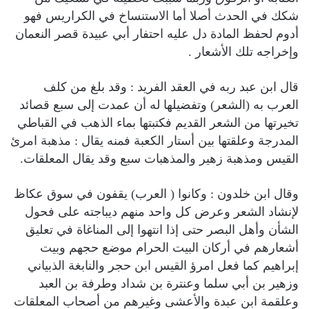
شكك في الحدث أصلا أما الاستنساخ في الكراريس فهو
أدوم لحفظ المادة دل عليه احتفار أبي عبيدة قصر النعمان
وإخراجه تلك الأشعار .
قال ابن عبد ربه في العقد الفريد : وقد بلغ من كلف
العرب به (الشعر) وتفضيلها له أن عمدت إلى سبع قصائد
تخيرتها من الشعر القديم فكتبتها بماء الذهب في القباطي
المدرجة وعلقتها بين أستار الكعبة فمنه يقال : مذهبة امرئ
القيس ومذهبة زهير والمذهبات سبع وقد يقال المعلقات.
وقال ابن خلدون : وكانوا ( العرب) يقفون في سوق عكاظ
لإنشاد الشعر وعرض كل واحد منهم ديباجته على فحول
الشأن وأهل البصر حتى إذا انتهوا إلى المناغاة في تعليق
أشعارهم في أركان البيت الحرام موضع حجهم وبيت
إبراهيم كما فعل امرؤ القيس ابن حجر والنابغة الذبياني
وزهير بن أبي سلما وعنترة بن شداد وطرفة بن العبد
وعلقمة ابن عبدة والأعشى وغيرهم من أصحاب المعلقات