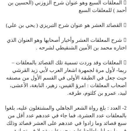
 المعلقات السبع وهو عنوان شرح الزوزني (الحسين بن
أحمد ) للمعلقات السبع
 القصائد العشر هو عنوان شرح التبريزي ( يحي بن علي)
 شرح المعلقات العشر وأخبار أصحابها وهو العنوان الذي
اختاره محمد بن الأمين الشنقيطي لشرحه .
 المعلقات وقد وردت تسمية تلك القصائد بالمعلقات –
ربما- لأول مرة لجمهرة اشعار العرب لأبي زيد القرشي
حيث جعل في الطبقة الأولى في القسم الأول من مصنفه
أصحاب المعلقات : امرؤ القيس، زهير، النابغة، الأعشى،
لبيد، عمرو بن كلثوم، طرفه.
2- العدد : بلغ رواة الشعر الجاهلي والمشتغلون عليه، بلغوا
بالمعلقات عدد العشرة، فما جاء في عددهم عدد أقل من
سبع قصائد وما زادوا في عددهم على العشر قصائد وذلك
في ما وصلنا واطلعنا عليه مجموعا ومفصلا في تصانيف